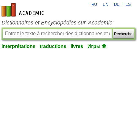
RU
EN
DE
ES
fr-academic.com
Dictionnaires et Encyclopédies sur 'Academic'
Recherche!
interprétations
traductions
livres
Игры ⚽