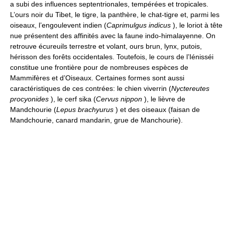
a subi des influences septentrionales, tempérées et tropicales.
L’ours noir du Tibet, le tigre, la panthère, le chat-tigre et, parmi les
oiseaux, l’engoulevent indien (
Caprimulgus indicus
), le loriot à tête
nue présentent des affinités avec la faune indo-himalayenne. On
retrouve écureuils terrestre et volant, ours brun, lynx, putois,
hérisson des forêts occidentales. Toutefois, le cours de l’Iénisséi
constitue une frontière pour de nombreuses espèces de
Mammifères et d’Oiseaux. Certaines formes sont aussi
caractéristiques de ces contrées: le chien viverrin (
Nyctereutes
procyonides
), le cerf sika (
Cervus nippon
), le lièvre de
Mandchourie (
Lepus brachyurus
) et des oiseaux (faisan de
Mandchourie, canard mandarin, grue de Manchourie).