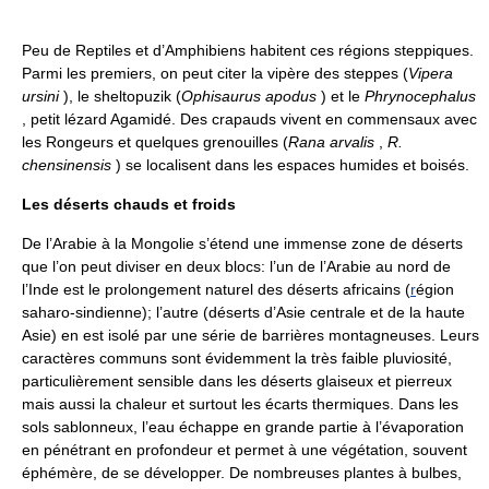
Peu de Reptiles et d’Amphibiens habitent ces régions steppiques.
Parmi les premiers, on peut citer la vipère des steppes (
Vipera
ursini
), le sheltopuzik (
Ophisaurus apodus
) et le
Phrynocephalus
, petit lézard Agamidé. Des crapauds vivent en commensaux avec
les Rongeurs et quelques grenouilles (
Rana arvalis
,
R.
chensinensis
) se localisent dans les espaces humides et boisés.
Les déserts chauds et froids
De l’Arabie à la Mongolie s’étend une immense zone de déserts
que l’on peut diviser en deux blocs: l’un de l’Arabie au nord de
l’Inde est le prolongement naturel des déserts africains (
r
égion
saharo-sindienne); l’autre (déserts d’Asie centrale et de la haute
Asie) en est isolé par une série de barrières montagneuses. Leurs
caractères communs sont évidemment la très faible pluviosité,
particulièrement sensible dans les déserts glaiseux et pierreux
mais aussi la chaleur et surtout les écarts thermiques. Dans les
sols sablonneux, l’eau échappe en grande partie à l’évaporation
en pénétrant en profondeur et permet à une végétation, souvent
éphémère, de se développer. De nombreuses plantes à bulbes,