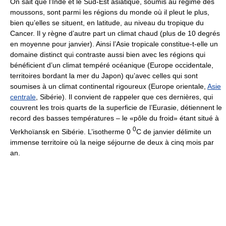
On sait que l’Inde et le Sud-Est asiatique, soumis au régime des
moussons, sont parmi les régions du monde où il pleut le plus,
bien qu’elles se situent, en latitude, au niveau du tropique du
Cancer. Il y règne d’autre part un climat chaud (plus de 10 degrés
en moyenne pour janvier). Ainsi l’Asie tropicale constitue-t-elle un
domaine distinct qui contraste aussi bien avec les régions qui
bénéficient d’un climat tempéré océanique (Europe occidentale,
territoires bordant la mer du Japon) qu’avec celles qui sont
soumises à un climat continental rigoureux (Europe orientale,
Asie
centrale
, Sibérie). Il convient de rappeler que ces dernières, qui
couvrent les trois quarts de la superficie de l’Eurasie, détiennent le
record des basses températures – le «pôle du froid» étant situé à
0
Verkhoïansk en Sibérie. L’isotherme 0
C de janvier délimite un
immense territoire où la neige séjourne de deux à cinq mois par
an.