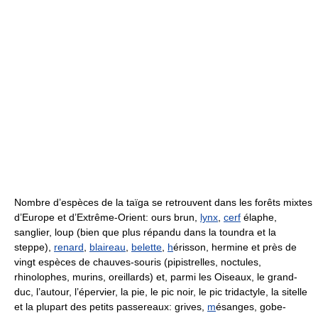
Nombre d’espèces de la taïga se retrouvent dans les forêts mixtes
d’Europe et d’Extrême-Orient: ours brun,
lynx
,
cerf
élaphe,
sanglier, loup (bien que plus répandu dans la toundra et la
steppe),
renard
,
blaireau
,
belette
,
h
érisson, hermine et près de
vingt espèces de chauves-souris (pipistrelles, noctules,
rhinolophes, murins, oreillards) et, parmi les Oiseaux, le grand-
duc, l’autour, l’épervier, la pie, le pic noir, le pic tridactyle, la sitelle
et la plupart des petits passereaux: grives,
m
ésanges, gobe-