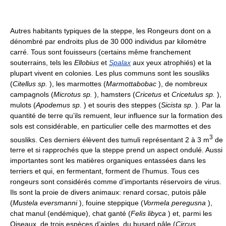
Autres habitants typiques de la steppe, les Rongeurs dont on a
dénombré par endroits plus de 30 000 individus par kilomètre
carré. Tous sont fouisseurs (certains même franchement
souterrains, tels les
Ellobius
et
Spalax
aux yeux atrophiés) et la
plupart vivent en colonies. Les plus communs sont les sousliks
(
Citellus sp.
), les marmottes (
Marmottabobac
), de nombreux
campagnols (
Microtus sp.
), hamsters (
Cricetus
et
Cricetulus sp.
),
mulots (
Apodemus sp.
) et souris des steppes (
Sicista sp.
). Par la
quantité de terre qu’ils remuent, leur influence sur la formation des
sols est considérable, en particulier celle des marmottes et des
3
sousliks. Ces derniers élèvent des tumuli représentant 2 à 3 m
de
terre et si rapprochés que la steppe prend un aspect ondulé. Aussi
importantes sont les matières organiques entassées dans les
terriers et qui, en fermentant, forment de l’humus. Tous ces
rongeurs sont considérés comme d’importants réservoirs de virus.
Ils sont la proie de divers animaux: renard corsac, putois pâle
(
Mustela eversmanni
), fouine steppique (
Vormela peregusna
),
chat manul (endémique), chat ganté (
Felis libyca
) et, parmi les
Oiseaux, de trois espèces d’aigles, du busard pâle (
Circus