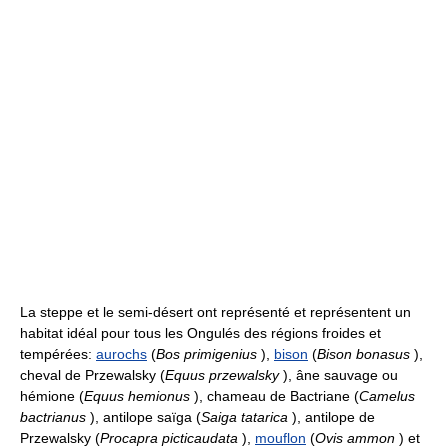
La steppe et le semi-désert ont représenté et représentent un
habitat idéal pour tous les Ongulés des régions froides et
tempérées:
aurochs
(
Bos primigenius
),
bison
(
Bison bonasus
),
cheval de Przewalsky (
Equus przewalsky
), âne sauvage ou
hémione (
Equus hemionus
), chameau de Bactriane (
Camelus
bactrianus
), antilope saïga (
Saiga tatarica
), antilope de
Przewalsky (
Procapra picticaudata
),
mouflon
(
Ovis ammon
) et