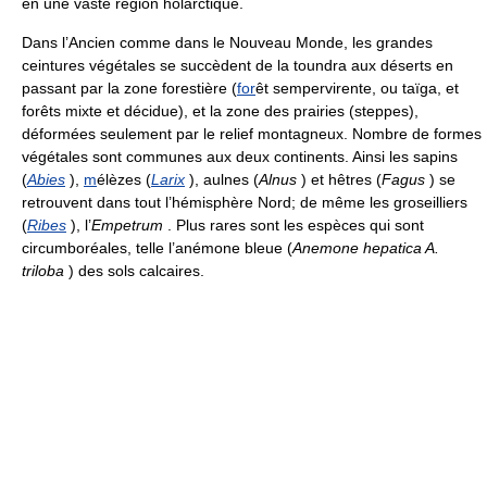
en une vaste région holarctique.
Dans l’Ancien comme dans le Nouveau Monde, les grandes
ceintures végétales se succèdent de la toundra aux déserts en
passant par la zone forestière (
for
êt sempervirente, ou taïga, et
forêts mixte et décidue), et la zone des prairies (steppes),
déformées seulement par le relief montagneux. Nombre de formes
végétales sont communes aux deux continents. Ainsi les sapins
(
Abies
),
m
élèzes (
Larix
), aulnes (
Alnus
) et hêtres (
Fagus
) se
retrouvent dans tout l’hémisphère Nord; de même les groseilliers
(
Ribes
), l’
Empetrum
. Plus rares sont les espèces qui sont
circumboréales, telle l’anémone bleue (
Anemone hepatica A.
triloba
) des sols calcaires.