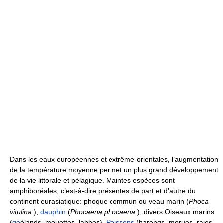
Dans les eaux européennes et extrême-orientales, l’augmentation
de la température moyenne permet un plus grand développement
de la vie littorale et pélagique. Maintes espèces sont
amphiboréales, c’est-à-dire présentes de part et d’autre du
continent eurasiatique: phoque commun ou veau marin (
Phoca
vitulina
),
dauphin
(
Phocaena phocaena
), divers Oiseaux marins
(
go
élands, mouettes, labbes),
Poissons
(harengs, morues, raies,