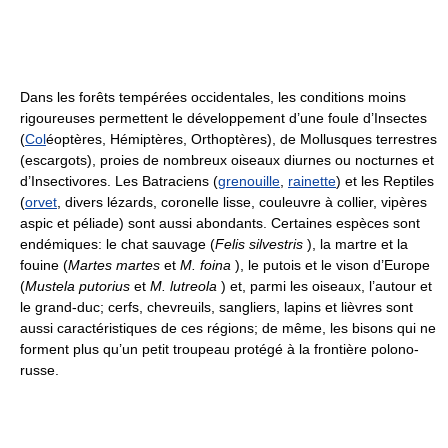
Dans les forêts tempérées occidentales, les conditions moins
rigoureuses permettent le développement d’une foule d’Insectes
(
Col
éoptères, Hémiptères, Orthoptères), de Mollusques terrestres
(escargots), proies de nombreux oiseaux diurnes ou nocturnes et
d’Insectivores. Les Batraciens (
grenouille
,
rainette
) et les Reptiles
(
orvet
, divers lézards, coronelle lisse, couleuvre à collier, vipères
aspic et péliade) sont aussi abondants. Certaines espèces sont
endémiques: le chat sauvage (
Felis silvestris
), la martre et la
fouine (
Martes martes
et
M.
foina
), le putois et le vison d’Europe
(
Mustela putorius
et
M.
lutreola
) et, parmi les oiseaux, l’autour et
le grand-duc; cerfs, chevreuils, sangliers, lapins et lièvres sont
aussi caractéristiques de ces régions; de même, les bisons qui ne
forment plus qu’un petit troupeau protégé à la frontière polono-
russe.