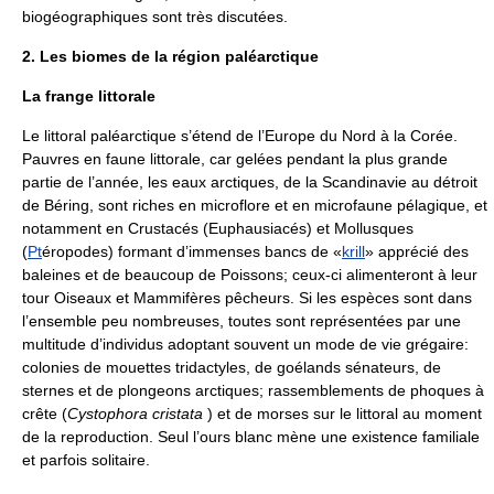
biogéographiques sont très discutées.
2. Les biomes de la région paléarctique
La frange littorale
Le littoral paléarctique s’étend de l’Europe du Nord à la Corée.
Pauvres en faune littorale, car gelées pendant la plus grande
partie de l’année, les eaux arctiques, de la Scandinavie au détroit
de Béring, sont riches en microflore et en microfaune pélagique, et
notamment en Crustacés (Euphausiacés) et Mollusques
(
Pt
éropodes) formant d’immenses bancs de «
krill
» apprécié des
baleines et de beaucoup de Poissons; ceux-ci alimenteront à leur
tour Oiseaux et Mammifères pêcheurs. Si les espèces sont dans
l’ensemble peu nombreuses, toutes sont représentées par une
multitude d’individus adoptant souvent un mode de vie grégaire:
colonies de mouettes tridactyles, de goélands sénateurs, de
sternes et de plongeons arctiques; rassemblements de phoques à
crête (
Cystophora cristata
) et de morses sur le littoral au moment
de la reproduction. Seul l’ours blanc mène une existence familiale
et parfois solitaire.