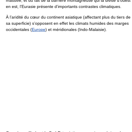
massive, et du fait de la barrière montagneuse qui la divise d’ouest
en est, l’Eurasie présente d’importants contrastes climatiques.
À l’aridité du cœur du continent asiatique (affectant plus du tiers de
sa superficie) s’opposent en effet les climats humides des marges
occidentales (
Europe
) et méridionales (Indo-Malaisie).