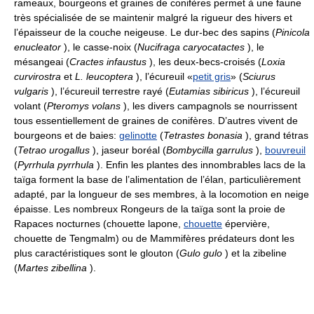
rameaux, bourgeons et graines de conifères permet à une faune
très spécialisée de se maintenir malgré la rigueur des hivers et
l’épaisseur de la couche neigeuse. Le dur-bec des sapins (
Pinicola
enucleator
), le casse-noix (
Nucifraga caryocatactes
), le
mésangeai (
Cractes infaustus
), les deux-becs-croisés (
Loxia
curvirostra
et
L. leucoptera
), l’écureuil «
petit gris
» (
Sciurus
vulgaris
), l’écureuil terrestre rayé (
Eutamias sibiricus
), l’écureuil
volant (
Pteromys volans
), les divers campagnols se nourrissent
tous essentiellement de graines de conifères. D’autres vivent de
bourgeons et de baies:
gelinotte
(
Tetrastes bonasia
), grand tétras
(
Tetrao urogallus
), jaseur boréal (
Bombycilla garrulus
),
bouvreuil
(
Pyrrhula pyrrhula
). Enfin les plantes des innombrables lacs de la
taïga forment la base de l’alimentation de l’élan, particulièrement
adapté, par la longueur de ses membres, à la locomotion en neige
épaisse. Les nombreux Rongeurs de la taïga sont la proie de
Rapaces nocturnes (chouette lapone,
chouette
épervière,
chouette de Tengmalm) ou de Mammifères prédateurs dont les
plus caractéristiques sont le glouton (
Gulo gulo
) et la zibeline
(
Martes zibellina
).