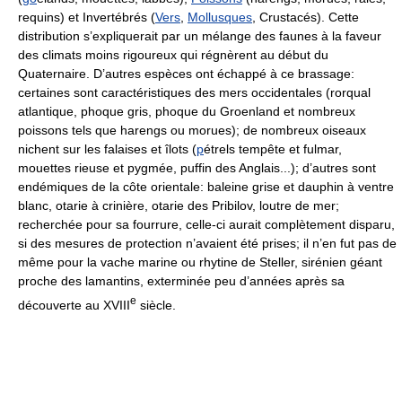
requins) et Invertébrés (
Vers
,
Mollusques
, Crustacés). Cette
distribution s’expliquerait par un mélange des faunes à la faveur
des climats moins rigoureux qui régnèrent au début du
Quaternaire. D’autres espèces ont échappé à ce brassage:
certaines sont caractéristiques des mers occidentales (rorqual
atlantique, phoque gris, phoque du Groenland et nombreux
poissons tels que harengs ou morues); de nombreux oiseaux
nichent sur les falaises et îlots (
p
étrels tempête et fulmar,
mouettes rieuse et pygmée, puffin des Anglais...); d’autres sont
endémiques de la côte orientale: baleine grise et dauphin à ventre
blanc, otarie à crinière, otarie des Pribilov, loutre de mer;
recherchée pour sa fourrure, celle-ci aurait complètement disparu,
si des mesures de protection n’avaient été prises; il n’en fut pas de
même pour la vache marine ou rhytine de Steller, sirénien géant
proche des lamantins, exterminée peu d’années après sa
e
découverte au XVIII
siècle.